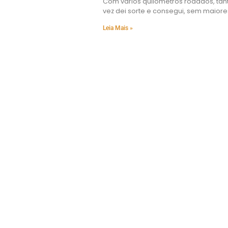
Com vários quilômetros rodados, tan
vez dei sorte e consegui, sem maiores
Leia Mais »