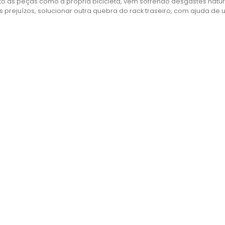
to as peças como a própria bicicleta, vem sofrendo desgastes natu
 prejuízos, solucionar outra quebra do rack traseiro, com ajuda de 