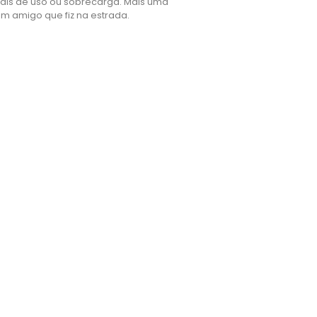
rais de uso ou sobrecarga. Mais uma
um amigo que fiz na estrada.