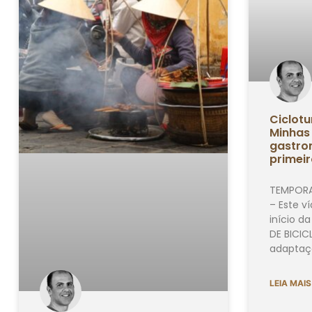
Ciclotu
Minhas
gastro
primei
TEMPORA
– Este v
início 
DE BICIC
adaptaç
LEIA MAIS