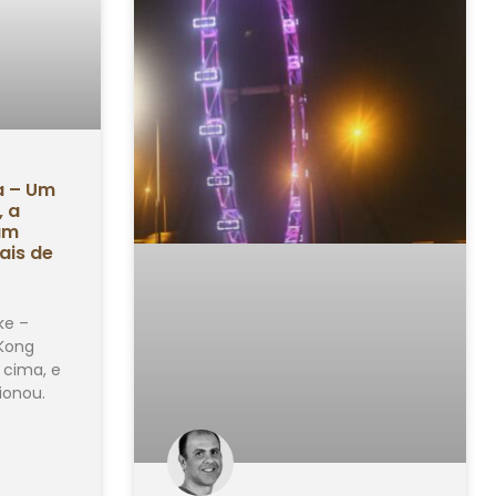
a – Um
, a
um
ais de
ke –
Kong
 cima, e
ionou.