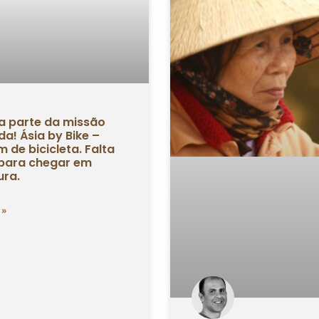
a parte da missão
a! Ásia by Bike –
 de bicicleta. Falta
para chegar em
ura.
 »