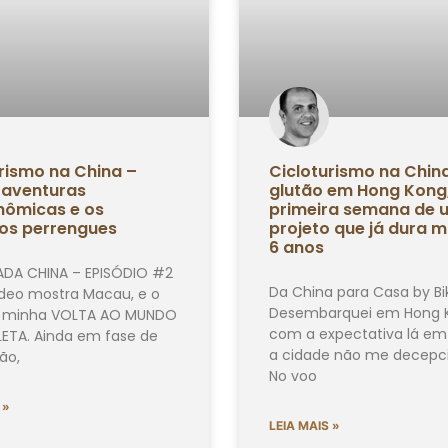
rismo na China –
Cicloturismo na Chin
 aventuras
glutão em Hong Kong
nômicas e os
primeira semana de 
ros perrengues
projeto que já dura m
6 anos
DA CHINA – EPISÓDIO #2
Da China para Casa by Bi
ídeo mostra Macau, e o
Desembarquei em Hong 
da minha VOLTA AO MUNDO
com a expectativa lá em
LETA. Ainda em fase de
a cidade não me decepc
ão,
No voo
 »
LEIA MAIS »