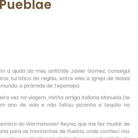
m a ajuda do meu anfitrião Javier Gomez, consegui
tos turístico da região, entre eles a Igreja de Nossa
o mundo, a pirâmide de Tepanapa.
ira vez na viagem, minha amiga italiana Manuela De
m ano de vida e não faltou picanha e tequila na
membro do Warmshower Reyna, que me fez mudar de
ana para as montanhas de Puebla, onde conheci rios
verna. Nas montanhas também tive a oportunidade de
retos dos Astecas, que ainda resistem a modernidade,
ando o idioma Náuatle.