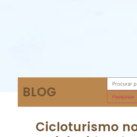
BLOG
Cicloturismo n
e pirâmides de
Aurélio Magalhães
27/09/2018