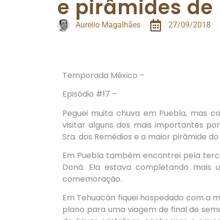
Temporada México –
Episódio #17 –
Peguei muita chuva em Puebla, mas co
visitar alguns dos mais importantes pon
Sra. dos Remédios e a maior pirâmide d
Em Puebla também encontrei pela terce
Donà. Ela estava completando mais u
comemoração.
Em Tehuacán fiquei hospedado com a 
plano para uma viagem de final de sem
de águas cristalinas, cachoeiras e ca
conviver com os locais, descendentes di
inclusive na hora de se comunicar, utiliz