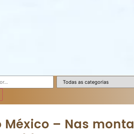
o México – Nas mont
 Pueblae