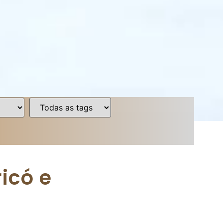
icó e